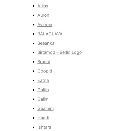
Atilas
Auron
Avioren
BALACLAVA
Beeanka
Birtamod – Berlin Logo
Brunai
Coopid
Eatna
Galilia
Galim
Geamini
Haatti
Ishtara