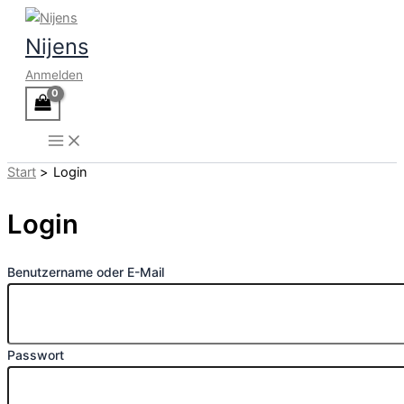
Zum
Inhalt
Nijens
springen
Anmelden
Start
Login
Login
Benutzername oder E-Mail
Passwort