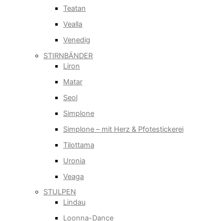
Teatan
Vealla
Venedig
STIRNBÄNDER
Liron
Matar
Seol
Simplone
Simplone – mit Herz & Pfotestickerei
Tilottama
Uronia
Veaga
STULPEN
Lindau
Loonna-Dance