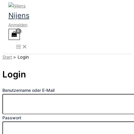
Zum
Inhalt
Nijens
springen
Anmelden
Start
Login
Login
Benutzername oder E-Mail
Passwort