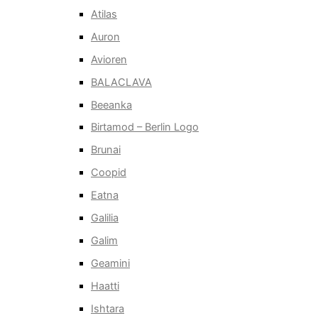
Atilas
Auron
Avioren
BALACLAVA
Beeanka
Birtamod – Berlin Logo
Brunai
Coopid
Eatna
Galilia
Galim
Geamini
Haatti
Ishtara