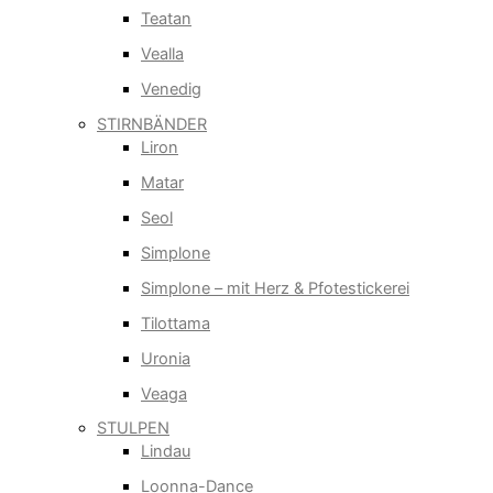
Teatan
Vealla
Venedig
STIRNBÄNDER
Liron
Matar
Seol
Simplone
Simplone – mit Herz & Pfotestickerei
Tilottama
Uronia
Veaga
STULPEN
Lindau
Loonna-Dance