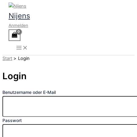
Zum
Inhalt
Nijens
springen
Anmelden
Start
Login
Login
Benutzername oder E-Mail
Passwort