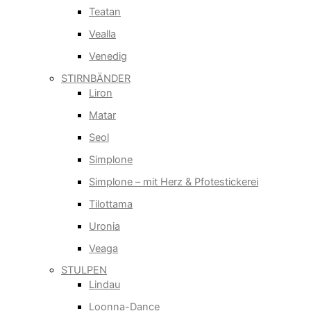
Teatan
Vealla
Venedig
STIRNBÄNDER
Liron
Matar
Seol
Simplone
Simplone – mit Herz & Pfotestickerei
Tilottama
Uronia
Veaga
STULPEN
Lindau
Loonna-Dance