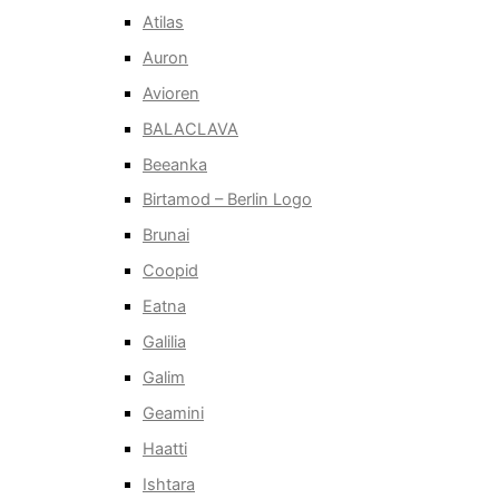
Atilas
Auron
Avioren
BALACLAVA
Beeanka
Birtamod – Berlin Logo
Brunai
Coopid
Eatna
Galilia
Galim
Geamini
Haatti
Ishtara