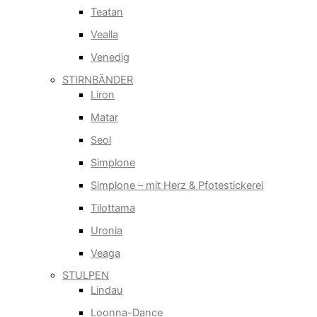
Teatan
Vealla
Venedig
STIRNBÄNDER
Liron
Matar
Seol
Simplone
Simplone – mit Herz & Pfotestickerei
Tilottama
Uronia
Veaga
STULPEN
Lindau
Loonna-Dance