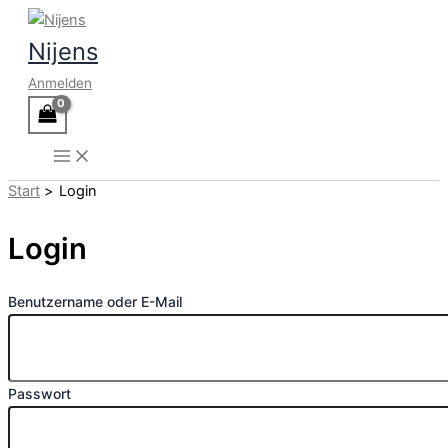
Zum
Inhalt
Nijens
springen
Anmelden
Start
Login
Login
Benutzername oder E-Mail
Passwort