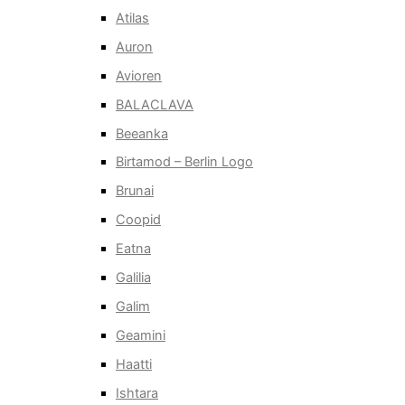
Atilas
Auron
Avioren
BALACLAVA
Beeanka
Birtamod – Berlin Logo
Brunai
Coopid
Eatna
Galilia
Galim
Geamini
Haatti
Ishtara