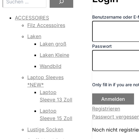
Benutzername oder E-
ACCESSOIRES
Filz Accessoires
Laken
Laken groß
Passwort
Laken Kleine
Wandbild
Laptop Sleeves
*NEW*
Only fill in if you are 
Laptop
Sleeve 13 Zoll
Registrieren
Laptop
Passwort vergesse
Sleeve 15 Zoll
Lustige Socken
Noch nicht registri