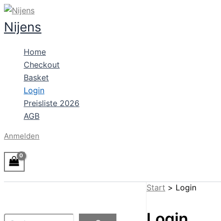
Zum
Inhalt
Nijens
springen
Home
Checkout
Basket
Login
Preisliste 2026
AGB
Anmelden
Start
Login
Login
Suchen