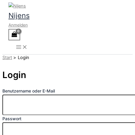
Zum
Inhalt
Nijens
springen
Anmelden
Start
Login
Login
Benutzername oder E-Mail
Passwort