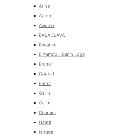
Atilas
Auron
Avioren
BALACLAVA
Beeanka
Birtamod – Berlin Logo
Brunai
Coopid
Eatna
Galilia
Galim
Geamini
Haatti
Ishtara