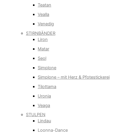
Teatan
Vealla
Venedig
STIRNBÄNDER
Liron
Matar
Seol
Simplone
Simplone – mit Herz & Pfotestickerei
Tilottama
Uronia
Veaga
STULPEN
Lindau
Loonna-Dance