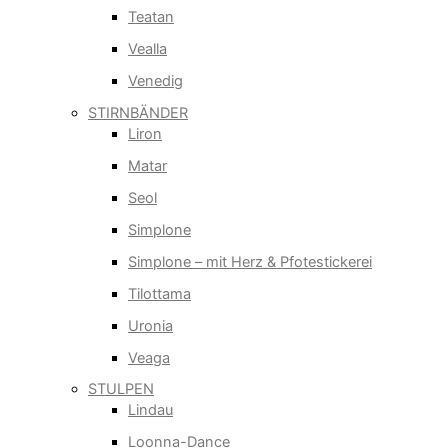
Teatan
Vealla
Venedig
STIRNBÄNDER
Liron
Matar
Seol
Simplone
Simplone – mit Herz & Pfotestickerei
Tilottama
Uronia
Veaga
STULPEN
Lindau
Loonna-Dance