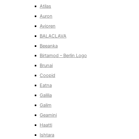
Atilas
Auron
Avioren
BALACLAVA
Beeanka
Birtamod – Berlin Logo
Brunai
Coopid
Eatna
Galilia
Galim
Geamini
Haatti
Ishtara