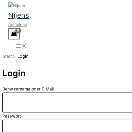
Zum
Inhalt
Nijens
springen
Anmelden
Start
Login
Login
Benutzername oder E-Mail
Passwort