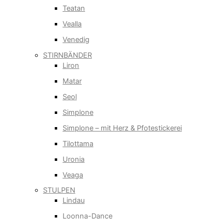
Teatan
Vealla
Venedig
STIRNBÄNDER
Liron
Matar
Seol
Simplone
Simplone – mit Herz & Pfotestickerei
Tilottama
Uronia
Veaga
STULPEN
Lindau
Loonna-Dance