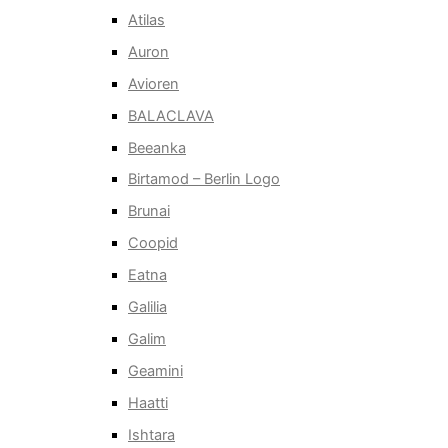
Atilas
Auron
Avioren
BALACLAVA
Beeanka
Birtamod – Berlin Logo
Brunai
Coopid
Eatna
Galilia
Galim
Geamini
Haatti
Ishtara