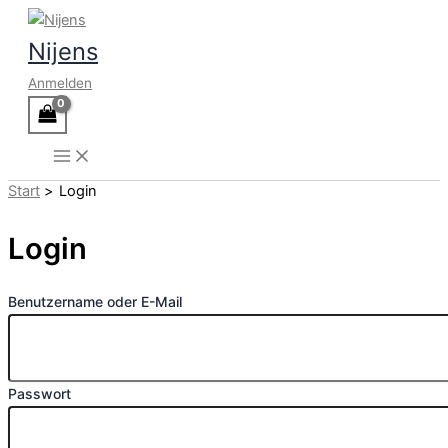
Zum
Inhalt
Nijens
springen
Anmelden
Start
Login
Login
Benutzername oder E-Mail
Passwort